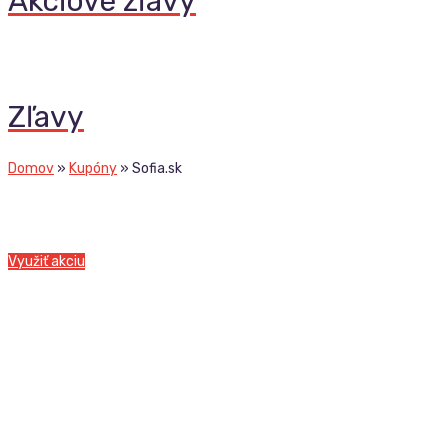
Akciové zľavy
Zľavy
Domov
»
Kupóny
»
Sofia.sk
Využiť akciu