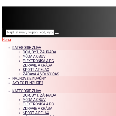
Menu
KATEGÓRIE ZLIAV
DOM, BYT, ZÁHRADA
MÓDA A OBUV
ELEKTRONIKA A PC
ZDRAVIE A KRÁSA
ŠPORT A RELAX
ZÁBAVA A VOĽNÝ ČAS
NAJNOVŠIE KUPÓNY
AKO TO FUNGUJE?
KATEGÓRIE ZLIAV
DOM, BYT, ZÁHRADA
MÓDA A OBUV
ELEKTRONIKA A PC
ZDRAVIE A KRÁSA
ŠPORT A RELAX