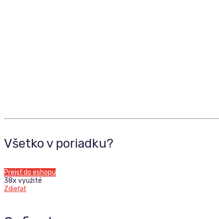
Všetko v poriadku?
Prejsť do eshopu
38x využité
Zdieľať