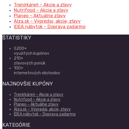
Trenírkáreň – Akcie a zľavy
Nutrifood – Akcie a zľavy
Planeo – Aktuálne zľavy
Alza.sk – Výpredaj, akcie, zľavy
IDEA nábytok – Doprava zadarmo
ŠTATISTIKY
5200+
využitých kupónov
210+
zľavových ponúk
100+
internetových obchodov
NAJNOVŠIE KUPÓNY
Trenírkáreň – Akcie a zľavy
Nutrifood – Akcie a zľavy
Planeo – Aktuálne zľavy
Alza.sk – Výpredaj, akcie, zľavy
IDEA nábytok – Doprava zadarmo
KATEGÓRIE