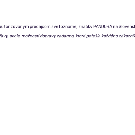
čším autorizovaným predajcom svetoznámej značky PANDORA na Slovens
 zľavy, akcie, možnosti dopravy zadarmo, ktoré potešia každého zákaz