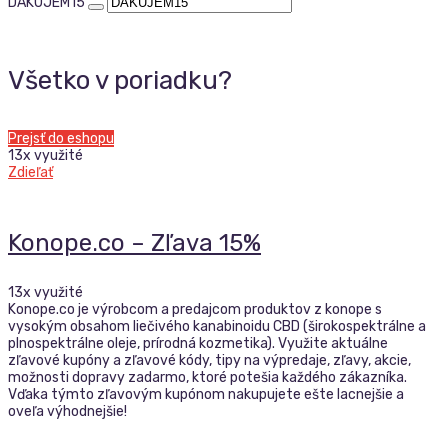
DAKUJEM15
Všetko v poriadku?
Prejsť do eshopu
13x využité
Zdieľať
Konope.co – Zľava 15%
13x využité
Konope.co je výrobcom a predajcom produktov z konope s
vysokým obsahom liečivého kanabinoidu CBD (širokospektrálne a
plnospektrálne oleje, prírodná kozmetika). Využite aktuálne
zľavové kupóny a zľavové kódy, tipy na výpredaje, zľavy, akcie,
možnosti dopravy zadarmo, ktoré potešia každého zákazníka.
Vďaka týmto zľavovým kupónom nakupujete ešte lacnejšie a
oveľa výhodnejšie!