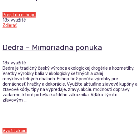
Prejsť do eshopu
18x využité
Zdieľať
Dedra – Mimoriadna ponuka
18x využité
Dedra je tradičný český výrobca ekologickej drogérie a kozmetiky.
Všetky výrobky balia v ekologicky šetrných a ďalej
recyklovateľných obaloch. Eshop tiež ponúka výrobky pre
domácnosť, hračky a dekorácie. Využite aktuálne zľavové kupóny a
zľavové kódy, tipy na výpredaje, zľavy, akcie, možnosti dopravy
zadarmo, ktoré potešia každého zákazníka. Vďaka týmto
zľavovým …
Využiť akciu