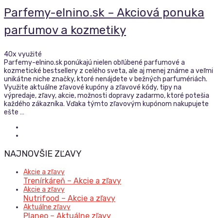
Parfemy-elnino.sk – Akciová ponuka
parfumov a kozmetiky
40x využité
Parfemy-elnino.sk ponúkajú nielen obľúbené parfumové a
kozmetické bestsellery z celého sveta, ale aj menej známe a veľmi
unikátne niche značky, ktoré nenájdete v bežných parfumériách.
Využite aktuálne zľavové kupóny a zľavové kódy, tipy na
výpredaje, zľavy, akcie, možnosti dopravy zadarmo, ktoré potešia
každého zákazníka. Vďaka týmto zľavovým kupónom nakupujete
ešte …
NAJNOVŠIE ZĽAVY
Akcie a zľavy
Trenírkáreň – Akcie a zľavy
Akcie a zľavy
Nutrifood – Akcie a zľavy
Aktuálne zľavy
Planeo – Aktuálne zľavy