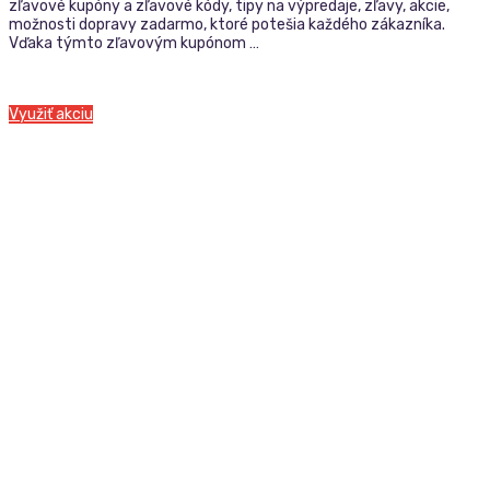
zľavové kupóny a zľavové kódy, tipy na výpredaje, zľavy, akcie,
možnosti dopravy zadarmo, ktoré potešia každého zákazníka.
Vďaka týmto zľavovým kupónom …
Využiť akciu