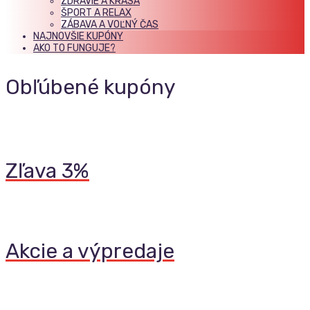
ZDRAVIE A KRÁSA
ŠPORT A RELAX
ZÁBAVA A VOĽNÝ ČAS
NAJNOVŠIE KUPÓNY
AKO TO FUNGUJE?
Obľúbené kupóny
Zľava 3%
Akcie a výpredaje