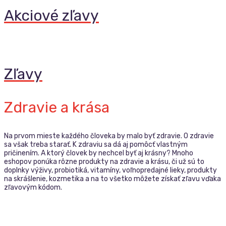
Akciové zľavy
Zľavy
Zdravie a krása
Na prvom mieste každého človeka by malo byť zdravie. O zdravie
sa však treba starať. K zdraviu sa dá aj pomôcť vlastným
pričinením. A ktorý človek by nechcel byť aj krásny? Mnoho
eshopov ponúka rôzne produkty na zdravie a krásu, či už sú to
doplnky výživy, probiotiká, vitamíny, voľnopredajné lieky, produkty
na skrášlenie, kozmetika a na to všetko môžete získať zľavu vďaka
zľavovým kódom.