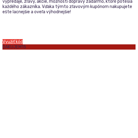
výpredaje, zľavy, akcie, možnosti dopravy zadarmo, ktoré potešia
každého zákazníka. Vďaka týmto zľavovým kupónom nakupujete
ešte lacnejšie a oveľa výhodnejšie!
Využiť kód
DAKUJEM15