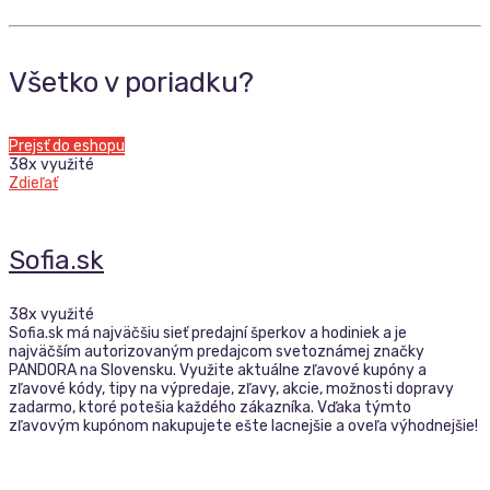
Všetko v poriadku?
Prejsť do eshopu
38x využité
Zdieľať
Sofia.sk
38x využité
Sofia.sk má najväčšiu sieť predajní šperkov a hodiniek a je
najväčším autorizovaným predajcom svetoznámej značky
PANDORA na Slovensku. Využite aktuálne zľavové kupóny a
zľavové kódy, tipy na výpredaje, zľavy, akcie, možnosti dopravy
zadarmo, ktoré potešia každého zákazníka. Vďaka týmto
zľavovým kupónom nakupujete ešte lacnejšie a oveľa výhodnejšie!