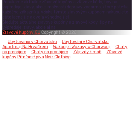
Ponúkame aktuálne zľavové kupóny a zľavové kódy, tipy na
výpredaje, zľavy, akcie, možnosti dopravy zadarmo, ktoré potešia
každého zákazníka. Vďaka týmto zľavovým kupónom nakupujete
ešte lacnejšie a oveľa výhodnejšie!
Sledujte aktuálne zľavové kupóny a zľavové kódy, tipy na
výpredaje, zľavy, akcie aj na
Zľavové Kupóny .EU
Copyright © 2026.
Ubytovanie v Chorvátsku
Ubytování v Chorvatsku
Apartmaji Na Hrvaškem
Wakacje i Wczasy w Chorwacji
Chaty
na prenájom
Chaty na pronájem
Zájezdy k moři
Zľavové
kupóny
Piteľnosť piva
Meiz Clothing