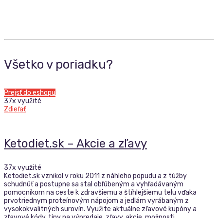
Všetko v poriadku?
Prejsť do eshopu
37x využité
Zdieľať
Ketodiet.sk – Akcie a zľavy
37x využité
Ketodiet.sk vznikol v roku 2011 z náhleho popudu a z túžby
schudnúť a postupne sa stal obľúbeným a vyhľadávaným
pomocníkom na ceste k zdravšiemu a štíhlejšiemu telu vďaka
prvotriednym proteínovým nápojom a jedlám vyrábaným z
vysokokvalitných surovín. Využite aktuálne zľavové kupóny a
zľavové kódy, tipy na výpredaje, zľavy, akcie, možnosti …