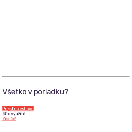
Všetko v poriadku?
Prejsť do eshopu
40x využité
Zdieľať