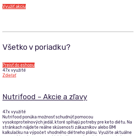
Využiť akciu
Všetko v poriadku?
Prejsť do eshopu
47x využité
Zdieľať
Nutrifood – Akcie a zľavy
47x využité
Nutrifood ponúka možnosť schudnúť pomocou
vysokoproteínových jedál, ktoré spĺňajú potreby pre keto diétu. Na
stránkach nájdete reálne skúsenosti zákazníkov alebo BMI
kalkulačku na výpočet vhodného diétneho plánu. Využite aktuálne