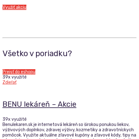
Využiť akciu
Všetko v poriadku?
Prejsť do eshopu
39x využité
Zdieľať
BENU lekáreň – Akcie
39x využité
Benulekaren.sk je internetová lekáreň so širokou ponukou liekov,
výživových doplnkov, zdravej výživy, kozmetiky a zdravotníckych
pomôcok. Využite aktuálne zľavové kupóny a zľavové kódy, tipy na