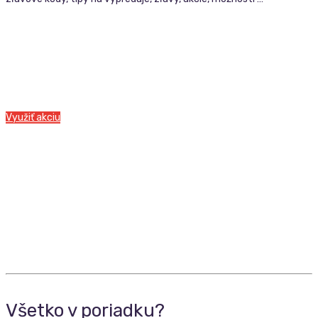
Využiť akciu
Všetko v poriadku?