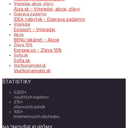
Výpredaj, akcie, zľavy
Alza.sk – Výpredaj, akcie, zľavy
Doprava zadarmo
IDEA nábytok – Doprava zadarmo
Výpredaj
Exisport – Výpredaj
Akcie
BENU lekáreň – Akcie
Zľava 15%
Konope.co – Zľava 15%
Sofia.sk
Sofia.sk
Vsetkonamobil.sk
Vsetkonamobil.sk
ŠTATISTIKY
5200+
využitých kupónov
210+
zľavových ponúk
100+
internetových obchodov
NAJNOVŠIE KUPÓNY