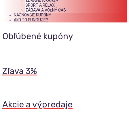
ZDRAVIE A KRÁSA
ŠPORT A RELAX
ZÁBAVA A VOĽNÝ ČAS
NAJNOVŠIE KUPÓNY
AKO TO FUNGUJE?
Obľúbené kupóny
Zľava 3%
Akcie a výpredaje