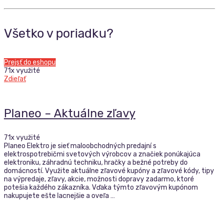
Všetko v poriadku?
Prejsť do eshopu
71x využité
Zdieľať
Planeo – Aktuálne zľavy
71x využité
Planeo Elektro je sieť maloobchodných predajní s
elektrospotrebičmi svetových výrobcov a značiek ponúkajúca
elektroniku, záhradnú techniku, hračky a bežné potreby do
domácností. Využite aktuálne zľavové kupóny a zľavové kódy, tipy
na výpredaje, zľavy, akcie, možnosti dopravy zadarmo, ktoré
potešia každého zákazníka. Vďaka týmto zľavovým kupónom
nakupujete ešte lacnejšie a oveľa …