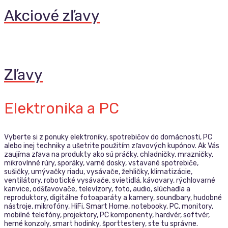
Akciové zľavy
Zľavy
Elektronika a PC
Vyberte si z ponuky elektroniky, spotrebičov do domácnosti, PC
alebo inej techniky a ušetrite použitím zľavových kupónov. Ak Vás
zaujíma zľava na produkty ako sú práčky, chladničky, mrazničky,
mikrovlnné rúry, sporáky, varné dosky, vstavané spotrebiče,
sušičky, umývačky riadu, vysávače, žehličky, klimatizácie,
ventilátory, robotické vysávače, svietidlá, kávovary, rýchlovarné
kanvice, odšťavovače, televízory, foto, audio, slúchadla a
reproduktory, digitálne fotoaparáty a kamery, soundbary, hudobné
nástroje, mikrofóny, HiFi, Smart Home, notebooky, PC, monitory,
mobilné telefóny, projektory, PC komponenty, hardvér, softvér,
herné konzoly, smart hodinky, športtestery, ste tu správne.