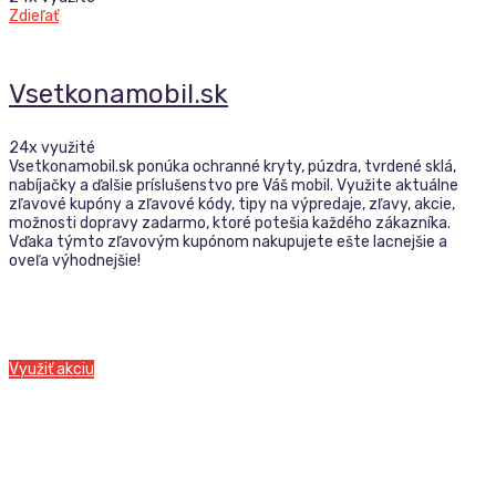
Zdieľať
Vsetkonamobil.sk
24x využité
Vsetkonamobil.sk ponúka ochranné kryty, púzdra, tvrdené sklá,
nabíjačky a ďalšie príslušenstvo pre Váš mobil. Využite aktuálne
zľavové kupóny a zľavové kódy, tipy na výpredaje, zľavy, akcie,
možnosti dopravy zadarmo, ktoré potešia každého zákazníka.
Vďaka týmto zľavovým kupónom nakupujete ešte lacnejšie a
oveľa výhodnejšie!
Využiť akciu