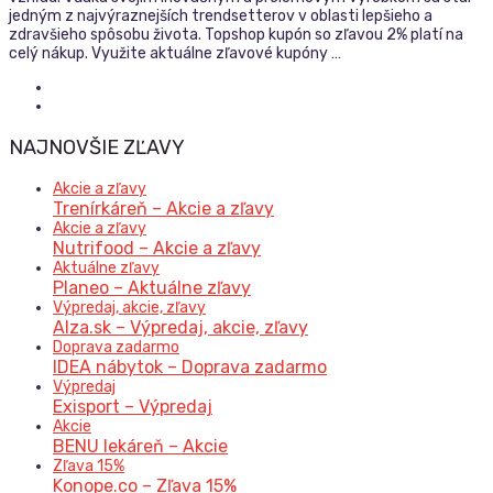
jedným z najvýraznejších trendsetterov v oblasti lepšieho a
zdravšieho spôsobu života. Topshop kupón so zľavou 2% platí na
celý nákup. Využite aktuálne zľavové kupóny …
NAJNOVŠIE ZĽAVY
Akcie a zľavy
Trenírkáreň – Akcie a zľavy
Akcie a zľavy
Nutrifood – Akcie a zľavy
Aktuálne zľavy
Planeo – Aktuálne zľavy
Výpredaj, akcie, zľavy
Alza.sk – Výpredaj, akcie, zľavy
Doprava zadarmo
IDEA nábytok – Doprava zadarmo
Výpredaj
Exisport – Výpredaj
Akcie
BENU lekáreň – Akcie
Zľava 15%
Konope.co – Zľava 15%