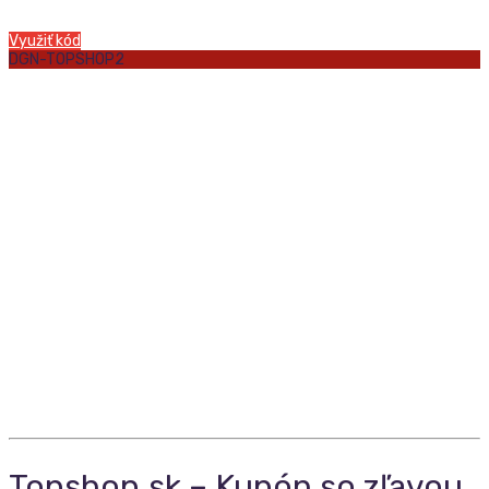
Využiť kód
DGN-TOPSHOP2
Topshop.sk – Kupón so zľavou