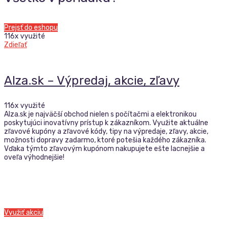
Prejsť do eshopu
116x využité
Zdieľať
Alza.sk – Výpredaj, akcie, zľavy
116x využité
Alza.sk je najväčší obchod nielen s počítačmi a elektronikou
poskytujúci inovatívny prístup k zákazníkom. Využite aktuálne
zľavové kupóny a zľavové kódy, tipy na výpredaje, zľavy, akcie,
možnosti dopravy zadarmo, ktoré potešia každého zákazníka.
Vďaka týmto zľavovým kupónom nakupujete ešte lacnejšie a
oveľa výhodnejšie!
Využiť akciu