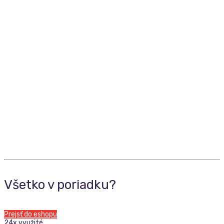
Všetko v poriadku?
Prejsť do eshopu
24x využité