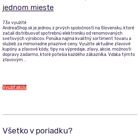
jednom mieste
73x využité
AndreaShop.sk je jednou z prvých spoločností na Slovensku, ktoré
začali distribuovať spotrebnú elektroniku od renomovaných
svetových výrobcov. Ponúka najmä kvalitný sortiment tovaru a
služieb za mimoriadne priaznivé ceny. Využite aktuálne zľavové
kupóny a zľavové kódy, tipy na výpredaje, zľavy, akcie, možnosti
dopravy zadarmo, ktoré potešia každého zákazníka. Vďaka týmto
zľavovým …
Využiť akciu
Všetko v poriadku?