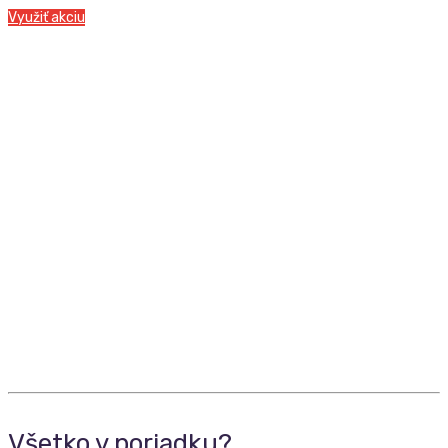
Využiť akciu
Všetko v poriadku?