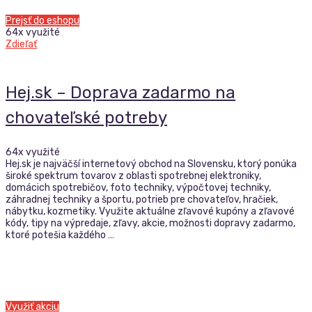
Prejsť do eshopu
64x využité
Zdieľať
Hej.sk – Doprava zadarmo na
chovateľské potreby
64x využité
Hej.sk je najväčší internetový obchod na Slovensku, ktorý ponúka
široké spektrum tovarov z oblasti spotrebnej elektroniky,
domácich spotrebičov, foto techniky, výpočtovej techniky,
záhradnej techniky a športu, potrieb pre chovateľov, hračiek,
nábytku, kozmetiky. Využite aktuálne zľavové kupóny a zľavové
kódy, tipy na výpredaje, zľavy, akcie, možnosti dopravy zadarmo,
ktoré potešia každého …
Využiť akciu