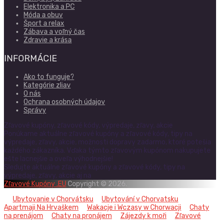
Elektronika a PC
Móda a obuv
Šport a relax
Zábava a voľný čas
Zdravie a krása
INFORMÁCIE
Ako to funguje?
Kategórie zliav
O nás
Ochrana osobných údajov
Správy
Zľavové kupóny, zľavové kódy, výpredaje, zľavy, akcie
Ponúkame aktuálne zľavové kupóny a zľavové kódy, tipy na
výpredaje, zľavy, akcie, možnosti dopravy zadarmo, ktoré potešia
každého zákazníka. Vďaka týmto zľavovým kupónom nakupujete
ešte lacnejšie a oveľa výhodnejšie!
Sledujte aktuálne zľavové kupóny a zľavové kódy, tipy na
výpredaje, zľavy, akcie aj na
Zľavové Kupóny .EU
Copyright © 2026.
Ubytovanie v Chorvátsku
Ubytování v Chorvatsku
Apartmaji Na Hrvaškem
Wakacje i Wczasy w Chorwacji
Chaty
na prenájom
Chaty na pronájem
Zájezdy k moři
Zľavové