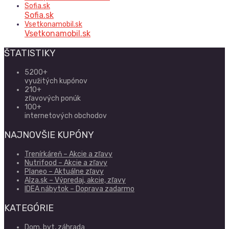
Sofia.sk
Sofia.sk
Vsetkonamobil.sk
Vsetkonamobil.sk
ŠTATISTIKY
5200+
využitých kupónov
210+
zľavových ponúk
100+
internetových obchodov
NAJNOVŠIE KUPÓNY
Trenírkáreň – Akcie a zľavy
Nutrifood – Akcie a zľavy
Planeo – Aktuálne zľavy
Alza.sk – Výpredaj, akcie, zľavy
IDEA nábytok – Doprava zadarmo
KATEGÓRIE
Dom, byt, záhrada