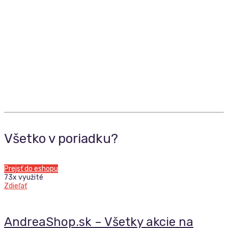
Všetko v poriadku?
Prejsť do eshopu
73x využité
Zdieľať
AndreaShop.sk – Všetky akcie na