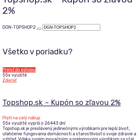
2%
DGN-TOPSHOP2
Všetko v poriadku?
Prejsť do eshopu
55x využité
Zdieľať
Topshop.sk – Kupón so zľavou 2%
Platí na celý nákup
55x využité
vyprší o 26443 dní
Topshop.sk je preslávený jedinečnými výrobkami pre lepší život,
uľahčenie fungovania domácnosti a starostlivosť o svoje zdravie a
vzhľad. Vďaka svojim inovačným a prelomovým výrobkom sa stal