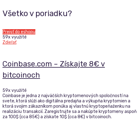
Všetko v poriadku?
Prejsť do eshopu
59x využité
Zdieľať
Coinbase.com – Získajte 8€ v
bitcoinoch
59x využité
Coinbase je jedna z najväčších kryptomenových spoločností na
svete, ktorá slúži ako digitálna predajňa a výkupňa kryptomien a
ktorá svojim zákazníkom ponúka aj vlastnú kryptopeňaženku na
realizáciu transakcií. Zaregistrujte sa a nakúpte kryptomeny aspoň
za 100$ (cca 85€) a získate 10$ (cca 8€) v bitcoinoch.