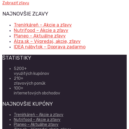
Zobraziť zľavu
NAJNOVŠIE ZĽAVY
Trenírkáreň – Akcie a zľavy
Nutrifood – Akcie a zľavy
Planeo – Aktuálne zľavy
Alza.sk – Výpredaj, akcie, zľavy
IDEA nábytok – Doprava zadarmo
ŠTATISTIKY
5200+
využitých kupónov
210+
zľavových ponúk
100+
internetových obchodov
NAJNOVŠIE KUPÓNY
Trenírkáreň – Akcie a zľavy
Nutrifood – Akcie a zľavy
Planeo – Aktuálne zľavy