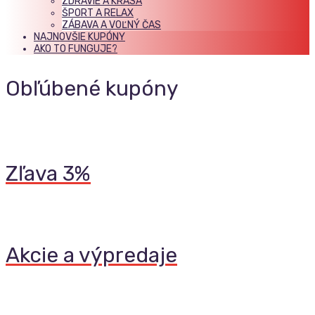
ZDRAVIE A KRÁSA
ŠPORT A RELAX
ZÁBAVA A VOĽNÝ ČAS
NAJNOVŠIE KUPÓNY
AKO TO FUNGUJE?
Obľúbené kupóny
Zľava 3%
Akcie a výpredaje