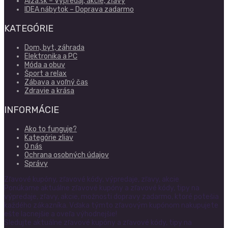
Alza.sk – Výpredaj, akcie, zľavy
IDEA nábytok – Doprava zadarmo
KATEGÓRIE
Dom, byt, záhrada
Elektronika a PC
Móda a obuv
Šport a relax
Zábava a voľný čas
Zdravie a krása
INFORMÁCIE
Ako to funguje?
Kategórie zliav
O nás
Ochrana osobných údajov
Správy
Zľavové kupóny, zľavové kódy, výpredaje, zľavy, akcie
Ponúkame aktuálne zľavové kupóny a zľavové kódy, tipy na
výpredaje, zľavy, akcie, možnosti dopravy zadarmo, ktoré potešia
každého zákazníka. Vďaka týmto zľavovým kupónom nakupujete
ešte lacnejšie a oveľa výhodnejšie!
Sledujte aktuálne zľavové kupóny a zľavové kódy, tipy na