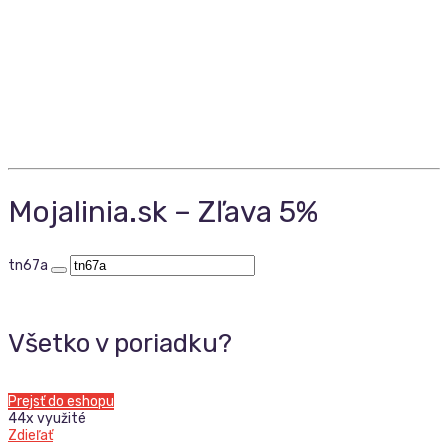
Mojalinia.sk – Zľava 5%
tn67a
Všetko v poriadku?
Prejsť do eshopu
44x využité
Zdieľať