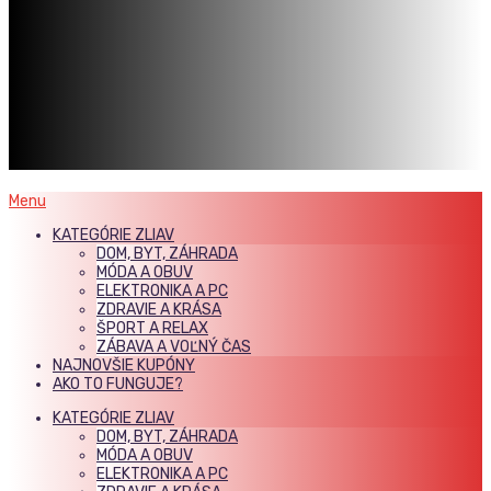
Menu
KATEGÓRIE ZLIAV
DOM, BYT, ZÁHRADA
MÓDA A OBUV
ELEKTRONIKA A PC
ZDRAVIE A KRÁSA
ŠPORT A RELAX
ZÁBAVA A VOĽNÝ ČAS
NAJNOVŠIE KUPÓNY
AKO TO FUNGUJE?
KATEGÓRIE ZLIAV
DOM, BYT, ZÁHRADA
MÓDA A OBUV
ELEKTRONIKA A PC