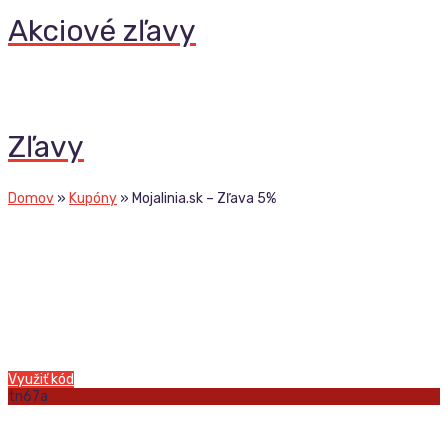
Akciové zľavy
Zľavy
Domov
»
Kupóny
»
Mojalinia.sk – Zľava 5%
Využiť kód
tn67a