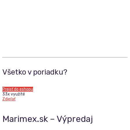
Všetko v poriadku?
Prejsť do eshopu
33x využité
Zdieľať
Marimex.sk – Výpredaj