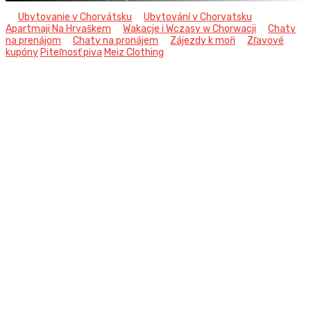
Ubytovanie v Chorvátsku
Ubytování v Chorvatsku
Apartmaji Na Hrvaškem
Wakacje i Wczasy w Chorwacji
Chaty
na prenájom
Chaty na pronájem
Zájezdy k moři
Zľavové
kupóny
Piteľnosť piva
Meiz Clothing