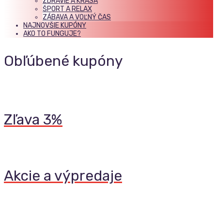
ZDRAVIE A KRÁSA
ŠPORT A RELAX
ZÁBAVA A VOĽNÝ ČAS
NAJNOVŠIE KUPÓNY
AKO TO FUNGUJE?
Obľúbené kupóny
Zľava 3%
Akcie a výpredaje