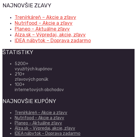
NAJNOVŠIE ZĽAVY
Trenírkáreň – Akcie a zľavy
Nutrifood – Akcie a zľavy
Planeo – Aktuálne zľavy
Alza.sk – Výpredaj, akcie, zľavy
IDEA nábytok – Doprava zadarmo
ŠTATISTIKY
5200+
využitých kupónov
210+
zľavových ponúk
100+
internetových obchodov
NAJNOVŠIE KUPÓNY
Trenírkáreň – Akcie a zľavy
Nutrifood – Akcie a zľavy
Planeo – Aktuálne zľavy
Alza.sk – Výpredaj, akcie, zľavy
IDEA nábytok – Doprava zadarmo