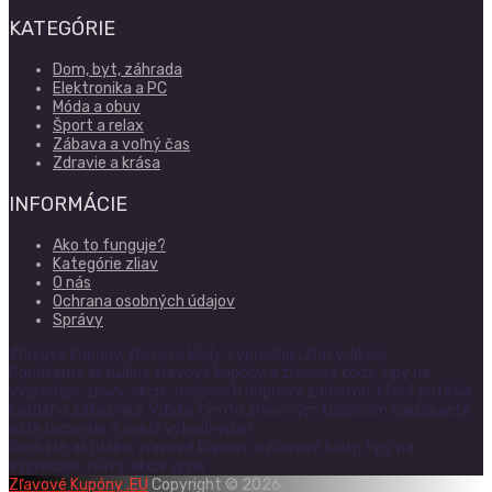
KATEGÓRIE
Dom, byt, záhrada
Elektronika a PC
Móda a obuv
Šport a relax
Zábava a voľný čas
Zdravie a krása
INFORMÁCIE
Ako to funguje?
Kategórie zliav
O nás
Ochrana osobných údajov
Správy
Zľavové kupóny, zľavové kódy, výpredaje, zľavy, akcie
Ponúkame aktuálne zľavové kupóny a zľavové kódy, tipy na
výpredaje, zľavy, akcie, možnosti dopravy zadarmo, ktoré potešia
každého zákazníka. Vďaka týmto zľavovým kupónom nakupujete
ešte lacnejšie a oveľa výhodnejšie!
Sledujte aktuálne zľavové kupóny a zľavové kódy, tipy na
výpredaje, zľavy, akcie aj na
Zľavové Kupóny .EU
Copyright © 2026.